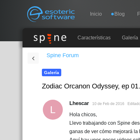
Navigation
Esoteric Software
Inicio
Blog
F
INICIO
Características
Galería
Spine Forum
BLOG
Galería
FORO
Zodiac Orcanon Odyssey, ep 01
SOPORTE
Lhescar
10 de Feb de 2016
Editad
L
Hola chicos,
Llevo trabajando con Spine des
ganas de ver cómo mejorará la 
Aquí hay unos pocos videos sob