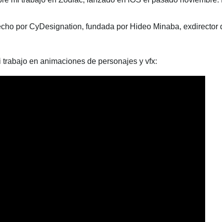
echo por CyDesignation, fundada por Hideo Minaba, exdirector 
 trabajo en animaciones de personajes y vfx: