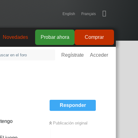
English
Français
Novedades
Probar ahora
Comprar
Regístrate
Acceder
Responder
 tengo
Publicación original
El juego