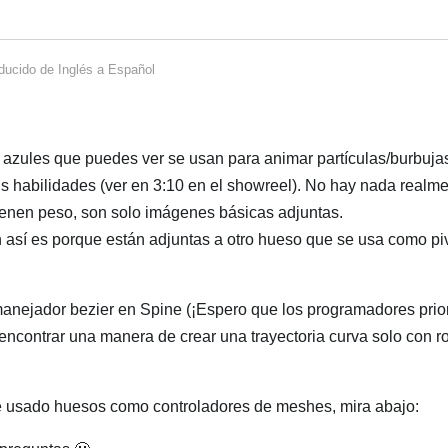
ducido de
Inglés
a
Español
 azules que puedes ver se usan para animar partículas/burbuja
s habilidades (ver en 3:10 en el showreel). No hay nada realm
tienen peso, son solo imágenes básicas adjuntas.
 así es porque están adjuntas a otro hueso que se usa como piv
manejador bezier en Spine (¡Espero que los programadores prio
 encontrar una manera de crear una trayectoria curva solo con r
he usado huesos como controladores de meshes, mira abajo: