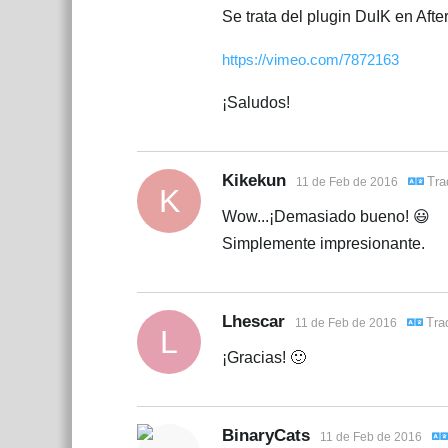
Se trata del plugin DuIK en After
https://vimeo.com/7872163
¡Saludos!
Kikekun
Tra
11 de Feb de 2016
K
Wow...¡Demasiado bueno! 😃
Simplemente impresionante.
Lhescar
Tra
11 de Feb de 2016
L
¡Gracias! 🙂
BinaryCats
11 de Feb de 2016