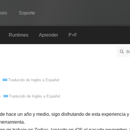
oro
Soporte
Spine
Runtimes
Aprender
P+F
Características
Galería
Runtimes
.
Traducido de
Inglés
a
Español
Aprender
P+F
Traducido de
Inglés
a
Español
o
Probar ahora
de hace un año y medio, sigo disfrutando de esta experiencia y
Comprar
herramienta.
re mi trabajo en Zodiac, lanzado en iOS el pasado noviembre. 