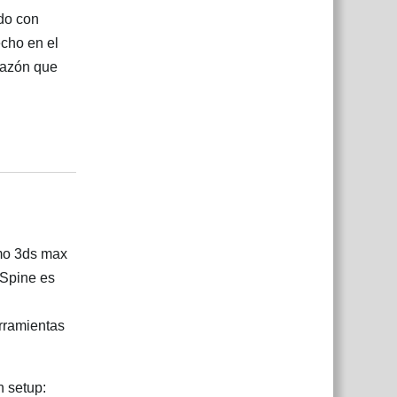
ndo con
echo en el
razón que
Responder
omo 3ds max
 Spine es
erramientas
 setup: