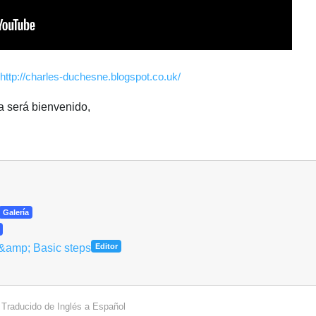
http://charles-duchesne.blogspot.co.uk/
a será bienvenido,
Galería
 &amp; Basic steps
Editor
Traducido de
Inglés
a
Español