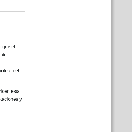
Responder
s que el
ente
ote en el
ricen esta
otaciones y