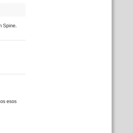
n Spine.
Responder
Responder
dos esos