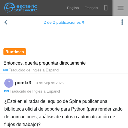
English
Français
Navigation
Esoteric Software
2
de
2
publicaciones
Spine
INICIO
Características
BLOG
Galería
Runtimes
FORO
Runtimes
Entonces, quería preguntar directamente
Traducido de
Inglés
a
Español
Aprender
SOPORTE
P+F
pcmlx3
P
13 de Sep de 2025
Traducido de
Inglés
a
Español
Probar ahora
¿Está en el radar del equipo de Spine publicar una
Comprar
biblioteca oficial de soporte para Python (para renderizado
de animaciones, análisis de datos o automatización de
flujos de trabajo)?