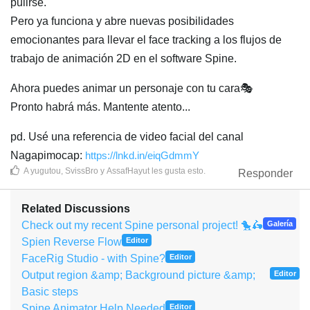
pulirse.
Pero ya funciona y abre nuevas posibilidades
emocionantes para llevar el face tracking a los flujos de
trabajo de animación 2D en el software Spine.
Ahora puedes animar un personaje con tu cara🎭
Pronto habrá más. Mantente atento...
pd. Usé una referencia de video facial del canal
Nagapimocap:
https://lnkd.in/eiqGdmmY
A
yugutou
,
SvissBro
y
AssafHayut
les gusta esto
.
Responder
Related Discussions
Check out my recent Spine personal project! 🐤🛵
Galería
Spien Reverse Flow
Editor
FaceRig Studio - with Spine?
Editor
Output region &amp; Background picture &amp;
Editor
Basic steps
Spine Animator Help Needed
Editor