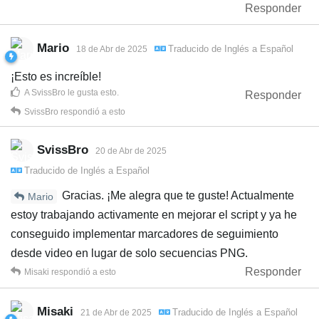
Responder
Mario
Traducido de
Inglés
a
Español
18 de Abr de 2025
¡Esto es increíble!
A
SvissBro
le gusta esto
.
Responder
SvissBro
respondió a esto
SvissBro
20 de Abr de 2025
Traducido de
Inglés
a
Español
Gracias. ¡Me alegra que te guste! Actualmente
Mario
estoy trabajando activamente en mejorar el script y ya he
conseguido implementar marcadores de seguimiento
desde video en lugar de solo secuencias PNG.
Responder
Misaki
respondió a esto
Misaki
Traducido de
Inglés
a
Español
21 de Abr de 2025