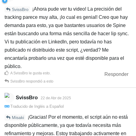
¡Ahora pude ver tu video! La precisión del
SvissBro
tracking parece muy alta, ¡lo cual es genial! Creo que hay
demanda para esto, ya que bastantes usuarios de Spine
están buscando una forma más sencilla de hacer lip sync.
Vi tu publicación en LinkedIn, pero todavía no has
publicado ni distribuido este script, ¿verdad? Me
encantaría probarlo una vez que esté disponible para el
público.
A
SvissBro
le gusta esto
.
Responder
SvissBro
respondió a esto
SvissBro
22 de Abr de 2025
Traducido de
Inglés
a
Español
¡Gracias! Por el momento, el script aún no está
Misaki
disponible públicamente, ya que todavía necesita más
refinamiento y mejoras. Estoy trabajando activamente en