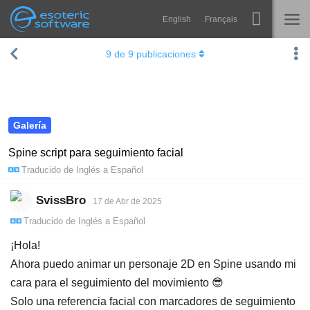
English
Français
Navigation
Esoteric Software
9
de
9
publicaciones
Spine
INICIO
Características
BLOG
Galería
Galería
FORO
Runtimes
Spine script para seguimiento facial
Traducido de
Inglés
a
Español
Aprender
SOPORTE
P+F
SvissBro
17 de Abr de 2025
Traducido de
Inglés
a
Español
Probar ahora
¡Hola!
Comprar
Ahora puedo animar un personaje 2D en Spine usando mi
cara para el seguimiento del movimiento 😎
Solo una referencia facial con marcadores de seguimiento