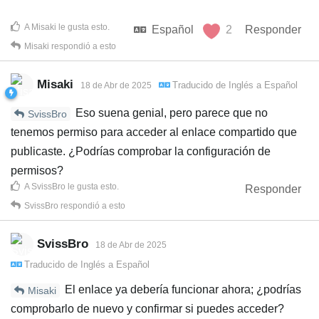
A
Misaki
le gusta esto
.
Español
2
Responder
Misaki
respondió a esto
Misaki
Traducido de
Inglés
a
Español
18 de Abr de 2025
Eso suena genial, pero parece que no
SvissBro
tenemos permiso para acceder al enlace compartido que
publicaste. ¿Podrías comprobar la configuración de
permisos?
A
SvissBro
le gusta esto
.
Responder
SvissBro
respondió a esto
SvissBro
18 de Abr de 2025
Traducido de
Inglés
a
Español
El enlace ya debería funcionar ahora; ¿podrías
Misaki
comprobarlo de nuevo y confirmar si puedes acceder?