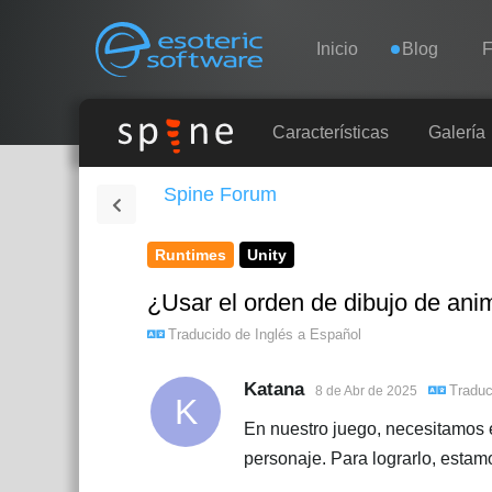
Navigation
Esoteric Software
Inicio
Blog
F
INICIO
Características
Galería
Spine Forum
BLOG
Runtimes
Unity
FORO
¿Usar el orden de dibujo de ani
SOPORTE
Traducido de
Inglés
a
Español
Katana
Tradu
8 de Abr de 2025
K
En nuestro juego, necesitamos e
personaje. Para lograrlo, esta