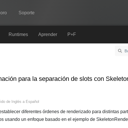
oro
Soporte
Spine
Runtimes
Aprender
P+F
Características
Galería
Runtimes
mación para la separación de slots con Skele
Aprender
P+F
cido de
Inglés
a
Español
Probar ahora
stablecer diferentes órdenes de renderizado para distintas par
Comprar
mos usando un enfoque basado en el ejemplo de SkeletonRende