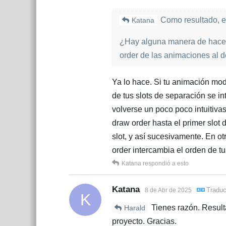
Como resultado, el
Katana
¿Hay alguna manera de hacer
order de las animaciones al d
Ya lo hace. Si tu animación mod
de tus slots de separación se i
volverse un poco poco intuitiva
draw order hasta el primer slot 
slot, y así sucesivamente. En o
order intercambia el orden de t
Katana
respondió a esto
Katana
Tradu
8 de Abr de 2025
K
Tienes razón. Result
Harald
proyecto. Gracias.