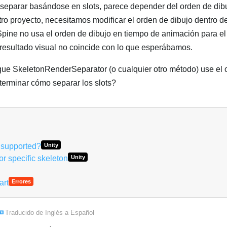
 separar basándose en slots, parece depender del orden de dibu
ro proyecto, necesitamos modificar el orden de dibujo dentro de
pine no usa el orden de dibujo en tiempo de animación para el
 resultado visual no coincide con lo que esperábamos.
ue SkeletonRenderSeparator (o cualquier otro método) use el 
terminar cómo separar los slots?
nsupported?
Unity
r specific skeleton
Unity
art
Errores
Traducido de
Inglés
a
Español