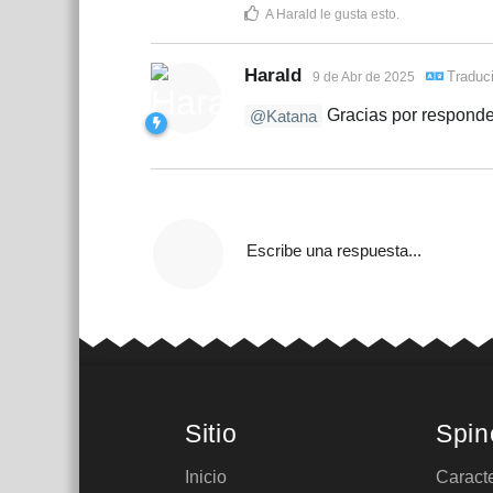
A
Harald
le gusta esto
.
Harald
Traduc
9 de Abr de 2025
Gracias por responde
@Katana
Escribe una respuesta...
Sitio
Spin
Inicio
Caracte