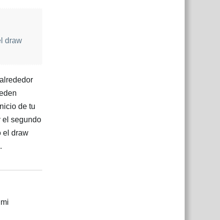
l draw
 alrededor
ueden
nicio de tu
y el segundo
o el draw
.
Responder
 mi