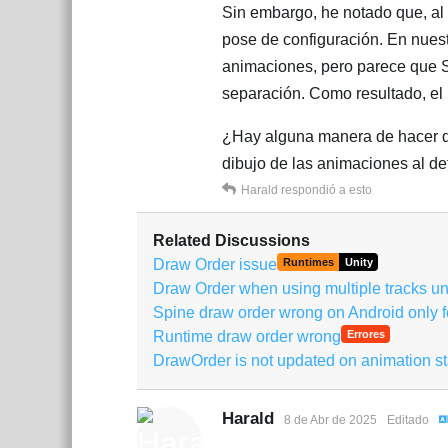
Sin embargo, he notado que, al
pose de configuración. En nuest
animaciones, pero parece que S
separación. Como resultado, el
¿Hay alguna manera de hacer q
dibujo de las animaciones al de
Harald
respondió a esto
Related Discussions
Draw Order issue
Runtimes
Unity
Draw Order when using multiple tracks u
Spine draw order wrong on Android only fo
Runtime draw order wrong
Errores
DrawOrder is not updated on animation st
Harald
8 de Abr de 2025
Editado