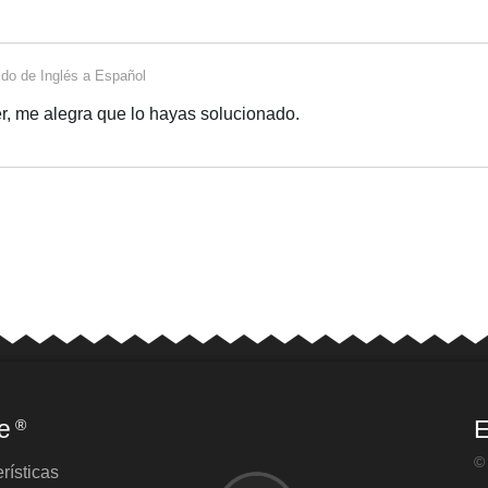
ido de
Inglés
a
Español
r, me alegra que lo hayas solucionado.
e
E
®
©
rísticas