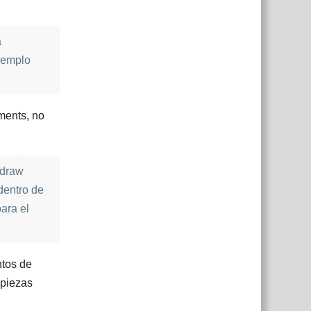
a
ejemplo
ments, no
 draw
dentro de
ara el
ntos de
 piezas