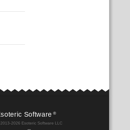
Responder
Responder
soteric Software
®
 2013-2026 Esoteric Software LLC