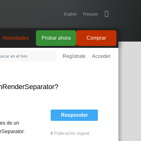
English
Français
Novedades
Probar ahora
Comprar
Regístrate
Acceder
tonRenderSeparator?
Responder
tes de un
rSeparator.
Publicación original