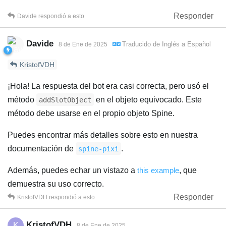
Responder
Davide
respondió a esto
Davide
Traducido de
Inglés
a
Español
8 de Ene de 2025
KristofVDH
¡Hola! La respuesta del bot era casi correcta, pero usó el
método
en el objeto equivocado. Este
addSlotObject
método debe usarse en el propio objeto Spine.
Puedes encontrar más detalles sobre esto en nuestra
documentación de
.
spine-pixi
Además, puedes echar un vistazo a
this example
, que
demuestra su uso correcto.
Responder
KristofVDH
respondió a esto
KristofVDH
K
8 de Ene de 2025