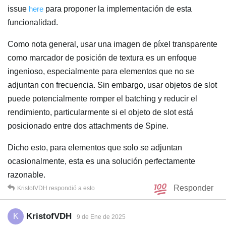
issue
here
para proponer la implementación de esta
funcionalidad.
Como nota general, usar una imagen de píxel transparente
como marcador de posición de textura es un enfoque
ingenioso, especialmente para elementos que no se
adjuntan con frecuencia. Sin embargo, usar objetos de slot
puede potencialmente romper el batching y reducir el
rendimiento, particularmente si el objeto de slot está
posicionado entre dos attachments de Spine.
Dicho esto, para elementos que solo se adjuntan
ocasionalmente, esta es una solución perfectamente
razonable.
Responder
KristofVDH
respondió a esto
KristofVDH
K
9 de Ene de 2025