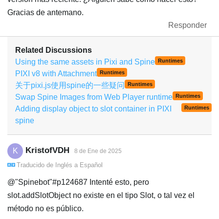
Gracias de antemano.
Responder
Related Discussions
Using the same assets in Pixi and Spine
Runtimes
PIXI v8 with Attachment
Runtimes
关于pixi.js使用spine的一些疑问
Runtimes
Swap Spine Images from Web Player runtime
Runtimes
Adding display object to slot container in PIXI
Runtimes
spine
KristofVDH
K
8 de Ene de 2025
Traducido de
Inglés
a
Español
@"Spinebot"#p124687 Intenté esto, pero
slot.addSlotObject no existe en el tipo Slot, o tal vez el
método no es público.