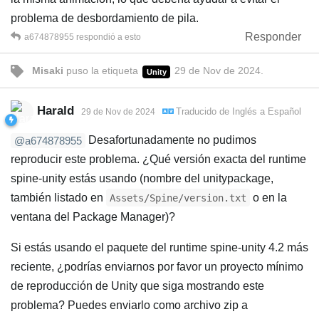
problema de desbordamiento de pila.
Responder
a674878955
respondió a esto
Misaki
puso
la etiqueta
29 de Nov de 2024
.
Unity
Harald
Traducido de
Inglés
a
Español
29 de Nov de 2024
Desafortunadamente no pudimos
@a674878955
reproducir este problema. ¿Qué versión exacta del runtime
spine-unity estás usando (nombre del unitypackage,
también listado en
o en la
Assets/Spine/version.txt
ventana del Package Manager)?
Si estás usando el paquete del runtime spine-unity 4.2 más
reciente, ¿podrías enviarnos por favor un proyecto mínimo
de reproducción de Unity que siga mostrando este
problema? Puedes enviarlo como archivo zip a