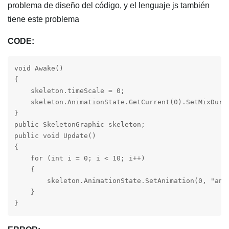
problema de diseño del código, y el lenguaje js también
tiene este problema
CODE:
void Awake()

{

    skeleton.timeScale = 0;

    skeleton.AnimationState.GetCurrent(0).SetMixDurat
}

public SkeletonGraphic skeleton;

public void Update()

{

    for (int i = 0; i < 10; i++)

    {

        skeleton.AnimationState.SetAnimation(0, "anim
    }

}