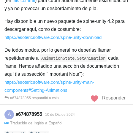
(en
this commit
) para cubrir automáticamente esta situación
y ya no provocar un desbordamiento de pila.
Hay disponible un nuevo paquete de spine-unity 4.2 para
descargar aquí, como de costumbre:
https://esotericsoftware.com/spine-unity-download
De todos modos, por lo general no deberías llamar
repetidamente a
cada
AnimationState.SetAnimation
frame. Hemos añadido una sección de documentación
aquí (la subsección "Important Note"):
https://esotericsoftware.com/spine-unity-main-
components#Setting-Animations
Responder
a674878955
respondió a esto
a674878955
A
10 de Dic de 2024
Traducido de
Inglés
a
Español