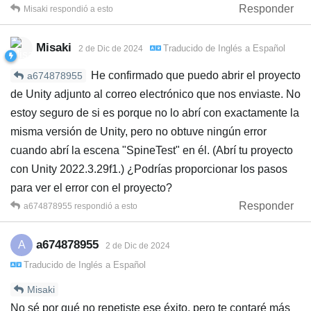
Responder
Misaki
respondió a esto
Misaki
Traducido de
Inglés
a
Español
2 de Dic de 2024
He confirmado que puedo abrir el proyecto
a674878955
de Unity adjunto al correo electrónico que nos enviaste. No
estoy seguro de si es porque no lo abrí con exactamente la
misma versión de Unity, pero no obtuve ningún error
cuando abrí la escena "SpineTest" en él. (Abrí tu proyecto
con Unity 2022.3.29f1.) ¿Podrías proporcionar los pasos
para ver el error con el proyecto?
Responder
a674878955
respondió a esto
a674878955
A
2 de Dic de 2024
Traducido de
Inglés
a
Español
Misaki
No sé por qué no repetiste ese éxito, pero te contaré más