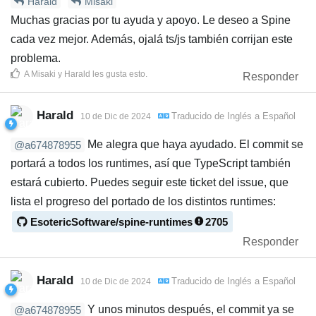
Harald
Misaki
Muchas gracias por tu ayuda y apoyo. Le deseo a Spine
cada vez mejor. Además, ojalá ts/js también corrijan este
problema.
A
Misaki
y
Harald
les gusta esto
.
Responder
Harald
Traducido de
Inglés
a
Español
10 de Dic de 2024
Me alegra que haya ayudado. El commit se
@a674878955
portará a todos los runtimes, así que TypeScript también
estará cubierto. Puedes seguir este ticket del issue, que
lista el progreso del portado de los distintos runtimes:
EsotericSoftware/spine-runtimes
2705
Responder
Harald
Traducido de
Inglés
a
Español
10 de Dic de 2024
Y unos minutos después, el commit ya se
@a674878955