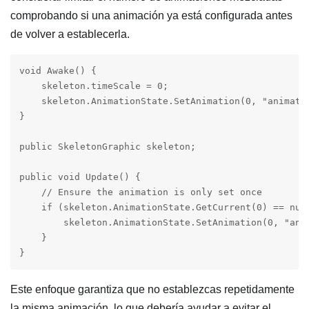
comprobando si una animación ya está configurada antes
de volver a establecerla.
void Awake() {

    skeleton.timeScale = 0;

    skeleton.AnimationState.SetAnimation(0, "animatio
}

public SkeletonGraphic skeleton;

public void Update() {

    // Ensure the animation is only set once

    if (skeleton.AnimationState.GetCurrent(0) == null
        skeleton.AnimationState.SetAnimation(0, "anim
    }

}
Este enfoque garantiza que no establezcas repetidamente
la misma animación, lo que debería ayudar a evitar el