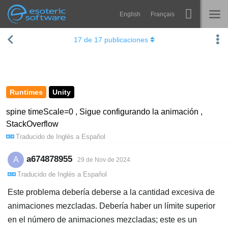
English
Français
Navigation
Esoteric Software
17
de
17
publicaciones
Spine
INICIO
Características
BLOG
Galería
Runtimes
Unity
FORO
Runtimes
spine timeScale=0 , Sigue configurando la animación ,
StackOverflow
Aprender
SOPORTE
Traducido de
Inglés
a
Español
P+F
a674878955
A
29 de Nov de 2024
Probar ahora
Traducido de
Inglés
a
Español
Comprar
Este problema debería deberse a la cantidad excesiva de
animaciones mezcladas. Debería haber un límite superior
en el número de animaciones mezcladas; este es un