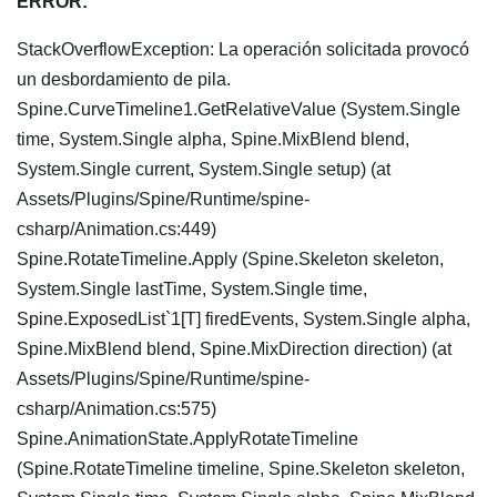
ERROR:
StackOverflowException: La operación solicitada provocó
un desbordamiento de pila.
Spine.CurveTimeline1.GetRelativeValue (System.Single
time, System.Single alpha, Spine.MixBlend blend,
System.Single current, System.Single setup) (at
Assets/Plugins/Spine/Runtime/spine-
csharp/Animation.cs:449)
Spine.RotateTimeline.Apply (Spine.Skeleton skeleton,
System.Single lastTime, System.Single time,
Spine.ExposedList`1[T] firedEvents, System.Single alpha,
Spine.MixBlend blend, Spine.MixDirection direction) (at
Assets/Plugins/Spine/Runtime/spine-
csharp/Animation.cs:575)
Spine.AnimationState.ApplyRotateTimeline
(Spine.RotateTimeline timeline, Spine.Skeleton skeleton,