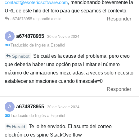
contact@esotericsoftware.com
, mencionando brevemente la
URL de este hilo del foro para que sepamos el contexto.
Responder
a674878955
respondió a esto
a674878955
A
30 de Nov de 2024
Traducido de
Inglés
a
Español
Sé cuál es la causa del problema, pero creo
Spinebot
que debería haber una opción para limitar el número
máximo de animaciones mezcladas; a veces solo necesito
establecer animaciones cuando timescale=0
Responder
a674878955
A
30 de Nov de 2024
Traducido de
Inglés
a
Español
Te lo he enviado. El asunto del correo
Harald
electrónico es spine StackOverflow