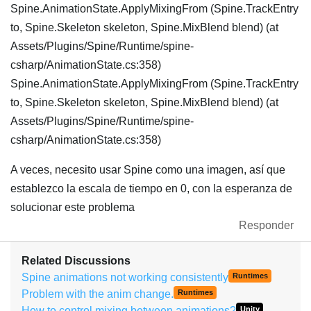
Spine.AnimationState.ApplyMixingFrom (Spine.TrackEntry
to, Spine.Skeleton skeleton, Spine.MixBlend blend) (at
Assets/Plugins/Spine/Runtime/spine-
csharp/AnimationState.cs:358)
Spine.AnimationState.ApplyMixingFrom (Spine.TrackEntry
to, Spine.Skeleton skeleton, Spine.MixBlend blend) (at
Assets/Plugins/Spine/Runtime/spine-
csharp/AnimationState.cs:358)
A veces, necesito usar Spine como una imagen, así que
establezco la escala de tiempo en 0, con la esperanza de
solucionar este problema
Responder
Related Discussions
Spine animations not working consistently
Runtimes
Problem with the anim change.
Runtimes
How to control mixing between animations?
Unity