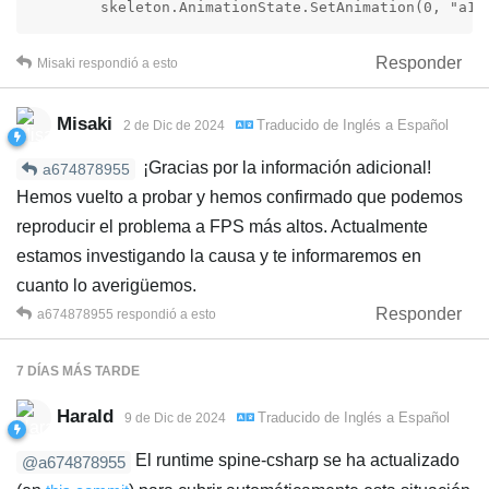
        skeleton.AnimationState.SetAnimation(0, "a1"
Responder
Misaki
respondió a esto
Misaki
Traducido de
Inglés
a
Español
2 de Dic de 2024
¡Gracias por la información adicional!
a674878955
Hemos vuelto a probar y hemos confirmado que podemos
reproducir el problema a FPS más altos. Actualmente
estamos investigando la causa y te informaremos en
cuanto lo averigüemos.
Responder
a674878955
respondió a esto
7 DÍAS
MÁS TARDE
Harald
Traducido de
Inglés
a
Español
9 de Dic de 2024
El runtime spine-csharp se ha actualizado
@a674878955