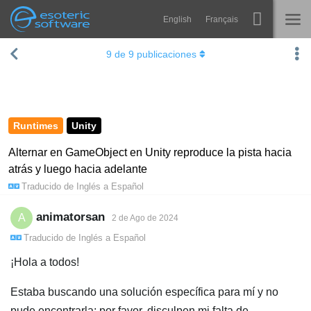
English
Français
Navigation
Esoteric Software
9
de
9
publicaciones
Spine
INICIO
Características
BLOG
Galería
Runtimes
Unity
FORO
Runtimes
Alternar en GameObject en Unity reproduce la pista hacia
atrás y luego hacia adelante
Aprender
SOPORTE
Traducido de
Inglés
a
Español
P+F
animatorsan
A
2 de Ago de 2024
Probar ahora
Traducido de
Inglés
a
Español
Comprar
¡Hola a todos!
Estaba buscando una solución específica para mí y no
pude encontrarla; por favor, disculpen mi falta de