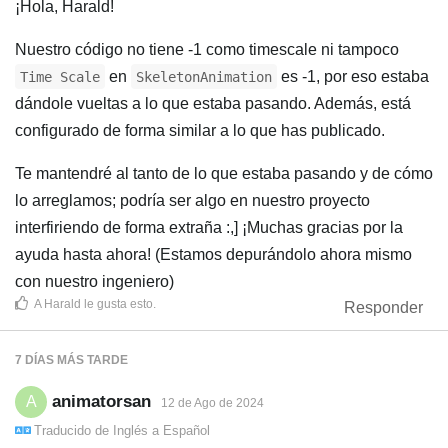
¡Hola, Harald!
Nuestro código no tiene -1 como timescale ni tampoco
en
es -1, por eso estaba
Time Scale
SkeletonAnimation
dándole vueltas a lo que estaba pasando. Además, está
configurado de forma similar a lo que has publicado.
Te mantendré al tanto de lo que estaba pasando y de cómo
lo arreglamos; podría ser algo en nuestro proyecto
interfiriendo de forma extraña :,] ¡Muchas gracias por la
ayuda hasta ahora! (Estamos depurándolo ahora mismo
con nuestro ingeniero)
A
Harald
le gusta esto
.
Responder
7 DÍAS
MÁS TARDE
animatorsan
A
12 de Ago de 2024
Traducido de
Inglés
a
Español