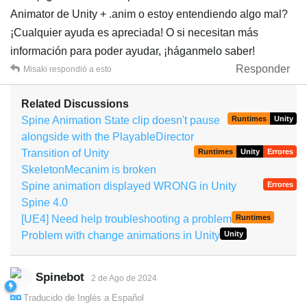
Animator de Unity + .anim o estoy entendiendo algo mal?
¡Cualquier ayuda es apreciada! O si necesitan más
información para poder ayudar, ¡háganmelo saber!
Responder
Misaki
respondió a esto
Related Discussions
Spine Animation State clip doesn't pause
Runtimes
Unity
alongside with the PlayableDirector
Transition of Unity
Runtimes
Unity
Errores
SkeletonMecanim is broken
Spine animation displayed WRONG in Unity
Errores
Spine 4.0
[UE4] Need help troubleshooting a problem
Runtimes
Problem with change animations in Unity
Unity
Spinebot
2 de Ago de 2024
Traducido de
Inglés
a
Español