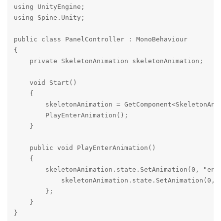
using UnityEngine;

using Spine.Unity;

public class PanelController : MonoBehaviour

{

    private SkeletonAnimation skeletonAnimation;

    void Start()

    {

        skeletonAnimation = GetComponent<SkeletonAnim
        PlayEnterAnimation();

    }

    public void PlayEnterAnimation()

    {

        skeletonAnimation.state.SetAnimation(0, "ente
            skeletonAnimation.state.SetAnimation(0, "
        };

    }

}