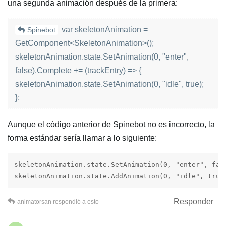
una segunda animación después de la primera:
var skeletonAnimation =
Spinebot
GetComponent<SkeletonAnimation>();
skeletonAnimation.state.SetAnimation(0, "enter",
false).Complete += (trackEntry) => {
skeletonAnimation.state.SetAnimation(0, "idle", true);
};
Aunque el código anterior de Spinebot no es incorrecto, la
forma estándar sería llamar a lo siguiente:
skeletonAnimation.state.SetAnimation(0, "enter", fals
skeletonAnimation.state.AddAnimation(0, "idle", true
Responder
animatorsan
respondió a esto