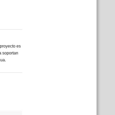
Responder
 proyecto es
a soportan
gua.
Responder