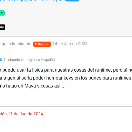
al
ity
 quitó
la etiqueta
14 de Jun de 2024
.
Off-topic
Traducido de
Inglés
a
Español
puedo usar la física para nuestras cosas del runtime, pero sí 
taría genial sería poder hornear keys en los bones para runtimes
mo hago en Maya y cosas así...
usión
17 de Jun de 2024
.