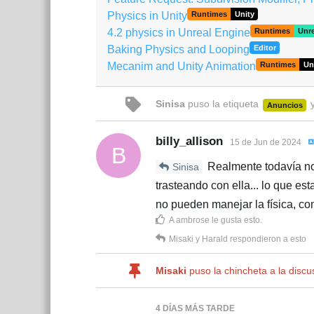
Physics in Unity
Runtimes
Unity
4.2 physics in Unreal Engine
Runtimes
Unre
Baking Physics and Looping
Editor
Mecanim and Unity Animation
Runtimes
Un
Sinisa
puso
la etiqueta
y
Anuncios
billy_allison
15 de Jun de 2024
B
Realmente todavía no 
Sinisa
trasteando con ella... lo que es
no pueden manejar la física, co
A
ambrose
le gusta esto
.
Misaki
y
Harald
respondieron a esto
Misaki
puso la chincheta a la disc
4 DÍAS
MÁS TARDE