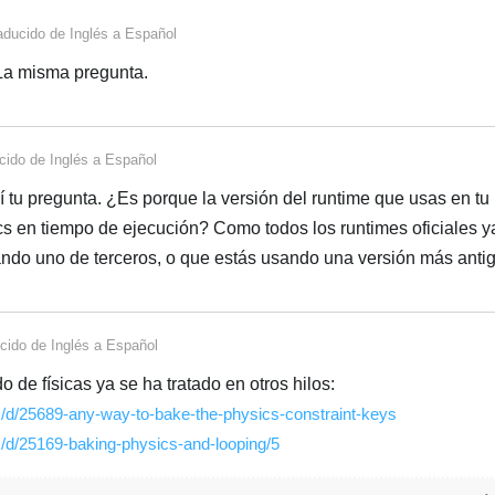
aducido de
Inglés
a
Español
 La misma pregunta.
cido de
Inglés
a
Español
 tu pregunta. ¿Es porque la versión del runtime que usas en tu
cs en tiempo de ejecución? Como todos los runtimes oficiales y
ndo uno de terceros, o que estás usando una versión más anti
cido de
Inglés
a
Español
de físicas ya se ha tratado en otros hilos:
m/d/25689-any-way-to-bake-the-physics-constraint-keys
m/d/25169-baking-physics-and-looping/5