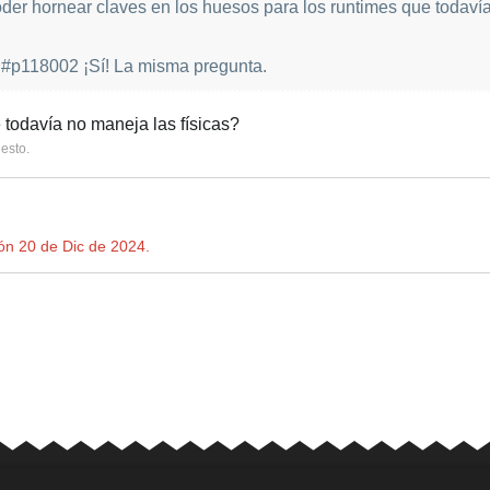
oder hornear claves en los huesos para los runtimes que todaví
 #p118002 ¡Sí! La misma pregunta.
todavía no maneja las físicas?
 esto
.
ión
20 de Dic de 2024
.