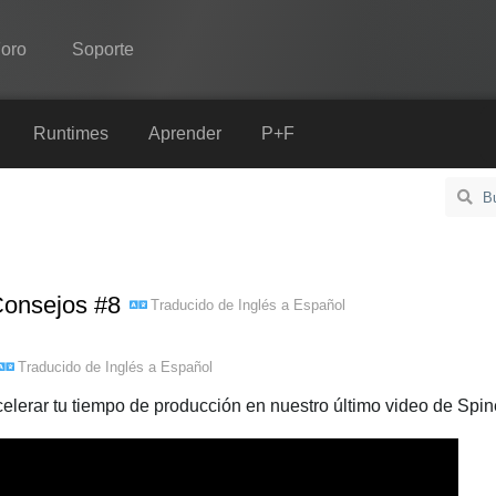
oro
Soporte
Spine
Runtimes
Aprender
P+F
Características
Galería
Runtimes
 Consejos #8
Traducido de
Inglés
a
Español
Aprender
P+F
Traducido de
Inglés
a
Español
Probar ahora
celerar tu tiempo de producción en nuestro último video de Spin
Comprar