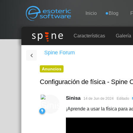
Navigation
Esoteric Software
Inicio
Blog
F
INICIO
Características
Galería
Spine Forum
BLOG
Anuncios
FORO
Configuración de física - Spine
SOPORTE
Sinisa
14 de Jun de 2024
Editado
¡Aprende a usar la física para a