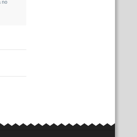
a no
Responder