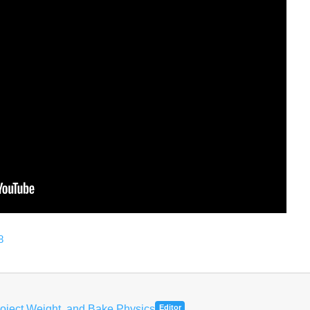
8
roject Weight, and Bake Physics
Editor