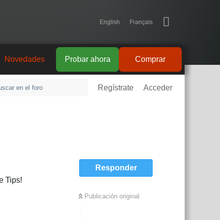
English
Français
Novedades
Probar ahora
Comprar
Regístrate
Acceder
Responder
e Tips!
Publicación original