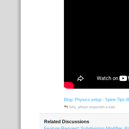
Blog: Physics setup - Spine Tips #
billy_allison
respondió a esto
Related Discussions
Feature Request: Subdivision Modifier, P