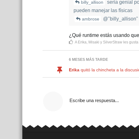
sería genial p
billy_allison
pueden manejar las físicas
@"billy_allison"
ambrose
¿Qué runtime estás usando que 
A
Erika
,
Misaki
y
SilverStraw
les gusta
6 MESES
MÁS TARDE
Erika
quitó la chincheta a la discus
Escribe una respuesta...