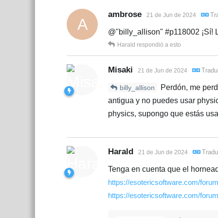
ambrose
Tr
21 de Jun de 2024
A
@"billy_allison" #p118002 ¡Sí!
Harald
respondió a esto
Misaki
Tradu
21 de Jun de 2024
Perdón, me perdí
billy_allison
antigua y no puedes usar physi
physics, supongo que estás usa
Harald
Tradu
21 de Jun de 2024
Tenga en cuenta que el horneado 
https://esotericsoftware.com/foru
https://esotericsoftware.com/foru