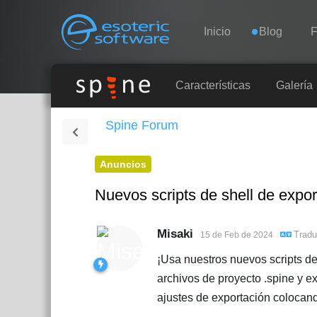
Navigation
Esoteric Software
Inicio
Blog
F
INICIO
Características
Galería
Spine Forum
BLOG
Anuncios
FORO
Nuevos scripts de shell de expor
SOPORTE
Misaki
Tradu
15 de Feb de 2024
¡Usa nuestros nuevos scripts de 
archivos de proyecto .spine y 
ajustes de exportación colocand