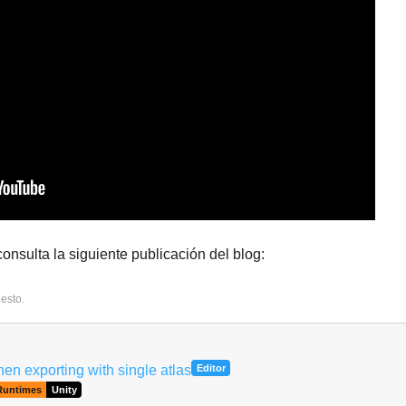
onsulta la siguiente publicación del blog:
 esto
.
7
hen exporting with single atlas
Editor
Runtimes
Unity