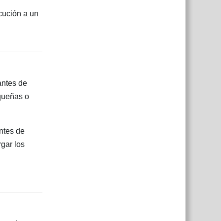
cución a un
Responder
antes de
equeñas o
ntes de
rgar los
Responder