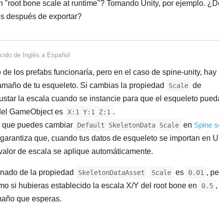
 "root bone scale at runtime"? Tomando Unity, por ejemplo. ¿D
bs después de exportar?
cido de
Inglés
a
Español
 de los prefabs funcionaría, pero en el caso de spine-unity, hay
tamaño de tu esqueleto. Si cambias la propiedad
de
Scale
ustar la escala cuando se instancie para que el esqueleto pue
a del GameObject es
.
X:1 Y:1 Z:1
s que puedes cambiar
en
Spine s
Default SkeletonData Scale
 garantiza que, cuando tus datos de esqueleto se importan en Un
 valor de escala se aplique automáticamente.
minado de la propiedad
es
, pe
SkeletonDataAsset
Scale
0.01
mo si hubieras establecido la escala X/Y del root bone en
,
0.5
amaño que esperas.
2