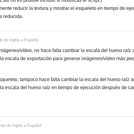
Esto no es posible incluso si modificas el script.)
ente reducir la textura y mostrar el esqueleto en tiempo de eje
a reducida.
do de
Inglés
a
Español
mágenes/vídeo, no hace falta cambiar la escala del hueso raíz 
ce la escala de exportación para generar imágenes/vídeo más p
squeleto, tampoco hace falta cambiar la escala del hueso raíz a
e la escala del hueso raíz en tiempo de ejecución después de ca
cido de
Inglés
a
Español