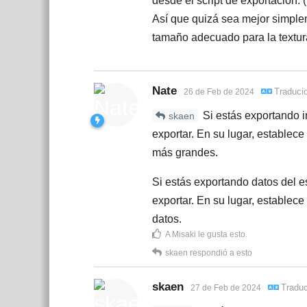
desde el script de exportación. (
Así que quizá sea mejor simplem
tamaño adecuado para la textur
Nate
Traduci
26 de Feb de 2024
Si estás exportando i
skaen
exportar. En su lugar, estable
más grandes.
Si estás exportando datos del e
exportar. En su lugar, establec
datos.
A
Misaki
le gusta esto
.
skaen
respondió a esto
skaen
Tradu
27 de Feb de 2024