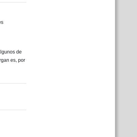
es
algunos de
rgan es, por
Responder