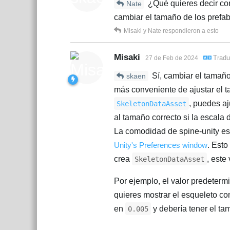
¿Qué quieres decir con
Nate
cambiar el tamaño de los prefa
Misaki
y
Nate
respondieron a esto
Misaki
Tradu
27 de Feb de 2024
Sí, cambiar el tamaño
skaen
más conveniente de ajustar el 
, puedes aj
SkeletonDataAsset
al tamaño correcto si la escal
La comodidad de spine-unity e
Unity's Preferences window
. Esto
crea
, este
SkeletonDataAsset
Por ejemplo, el valor predeter
quieres mostrar el esqueleto co
en
y debería tener el t
0.005