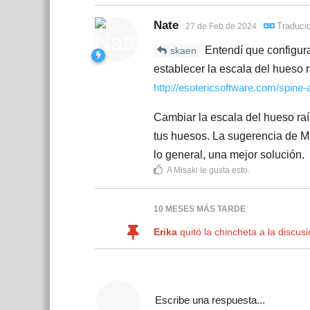
Nate
Traduci
27 de Feb de 2024
Entendí que configura
skaen
establecer la escala del hueso r
http://esotericsoftware.com/spine
Cambiar la escala del hueso ra
tus huesos. La sugerencia de Mi
lo general, una mejor solución.
A
Misaki
le gusta esto
.
10 MESES
MÁS TARDE
Erika
quitó la chincheta a la discus
Escribe una respuesta...