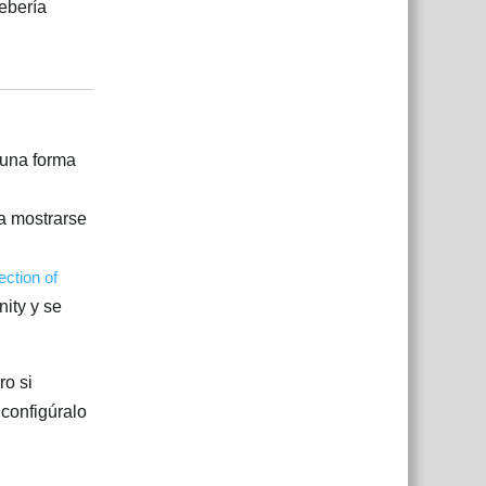
ebería
Responder
 una forma
da mostrarse
ection of
ity y se
ro si
 configúralo
Responder