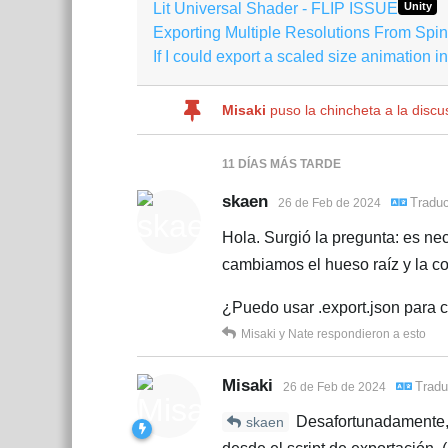
Lit Universal Shader - FLIP ISSUE
Unity
Exporting Multiple Resolutions From Spi
If I could export a scaled size animation i
Misaki
puso la chincheta a la disc
11 DÍAS
MÁS TARDE
skaen
Tradu
26 de Feb de 2024
Hola. Surgió la pregunta: es ne
cambiamos el hueso raíz y la c
¿Puedo usar .export.json para c
Misaki
y
Nate
respondieron a esto
Misaki
Tradu
26 de Feb de 2024
Desafortunadamente, 
skaen