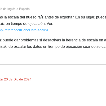
do de
Inglés
a
Español
s la escala del hueso raíz antes de exportar. En su lugar, pued
aíz en tiempo de ejecución. Ver:
-api-reference#BoneData-scaleX
íz puede dar problemas si desactivas la herencia de escala en 
saki de escalar los datos en tiempo de ejecución cuando se ca
ión
20 de Dic de 2024
.