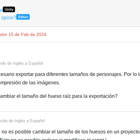
ne
Unity
n spine?
Editor
usión
15 de Feb de 2024
.
cido de
Inglés
a
Español
cesario exportar para diferentes tamaños de personajes. Por lo t
ompresión de las imágenes.
ambiar el tamaño del hueso raíz para la exportación?
cido de
Inglés
a
Español
no es posible cambiar el tamaño de los huesos en un proyecto