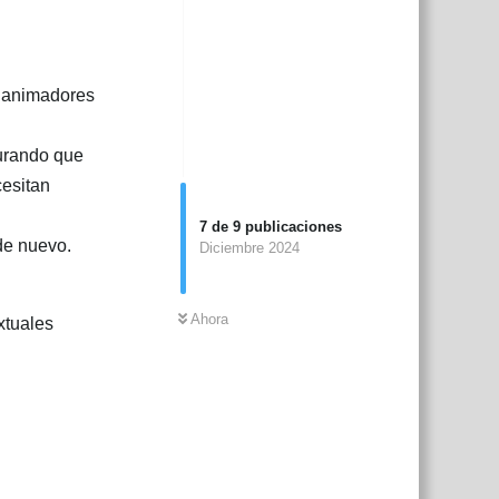
s animadores
gurando que
cesitan
7
de
9
publicaciones
de nuevo.
Diciembre 2024
Ahora
xtuales