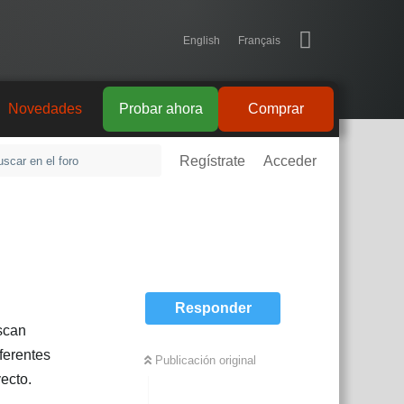
English
Français
Novedades
Probar ahora
Comprar
Regístrate
Acceder
Responder
uscan
ferentes
Publicación original
ecto.