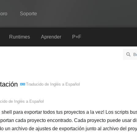
oro
Soporte
Spine
Runtimes
Aprender
P+F
Características
Galería
Runtimes
tación
Traducido de
Inglés
a
Español
Aprender
P+F
cido de
Inglés
a
Español
Probar ahora
shell para exportar todos tus proyectos a la vez! Los scripts b
exportan cada proyecto encontrado. Cada proyecto puede usar di
Comprar
o un archivo de ajustes de exportación junto al archivo del proy