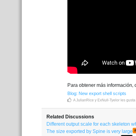
Para obtener más información, c
Blog: New export shell scripts
A
JulianRice
y
ExNull-Tyelor
les gusta
Related Discussions
Different output scale for each skeleton w
The size exported by Spine is very large