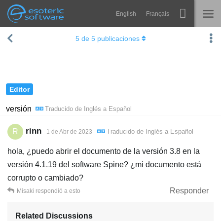
English
Français
Navigation
Esoteric Software
5
de
5
publicaciones
Spine
INICIO
Características
BLOG
Galería
Editor
FORO
Runtimes
versión
Traducido de
Inglés
a
Español
Aprender
SOPORTE
rinn
R
Traducido de
Inglés
a
Español
1 de Abr de 2023
P+F
hola, ¿puedo abrir el documento de la versión 3.8 en la
Probar ahora
versión 4.1.19 del software Spine? ¿mi documento está
corrupto o cambiado?
Comprar
Responder
Misaki
respondió a esto
Related Discussions