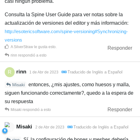
casi ningún problema.
Consulta la Spine User Guide para ver notas sobre la
actualización de versiones del editor y más información:
http://esotericsoftware.com/spine-versioning#Synchronizing-
versions
A
SilverStraw
le gusta esto
.
Responder
rinn
respondió a esto
rinn
R
Traducido de
Inglés
a
Español
1 de Abr de 2023
entonces, ¿mis ajustes, como huesos y malla,
Misaki
siguen funcionando correctamente?, quedo a la espera de
su respuesta
Responder
Misaki
respondió a esto
Misaki
Traducido de
Inglés
a
Español
2 de Abr de 2023
Sí, la configuración de bones y meshes debería
rinn