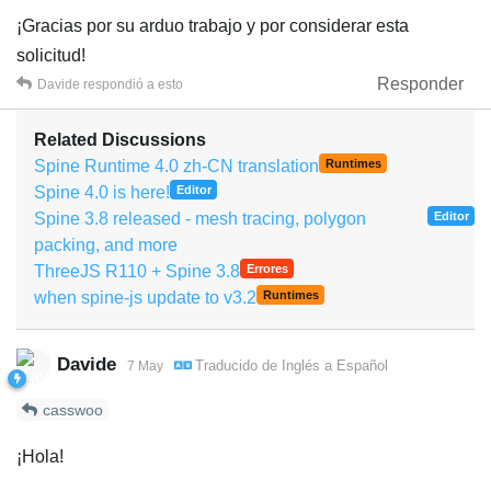
¡Gracias por su arduo trabajo y por considerar esta
solicitud!
Responder
Davide
respondió a esto
Related Discussions
Spine Runtime 4.0 zh-CN translation
Runtimes
Spine 4.0 is here!
Editor
Spine 3.8 released - mesh tracing, polygon
Editor
packing, and more
ThreeJS R110 + Spine 3.8
Errores
when spine-js update to v3.2
Runtimes
Davide
Traducido de
Inglés
a
Español
7 May
casswoo
¡Hola!