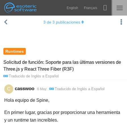
English
Français
Navigation
Esoteric Software
3
de
3
publicaciones
Spine
INICIO
Características
BLOG
Galería
Runtimes
FORO
Runtimes
Solicitud de función: Soporte para las últimas versiones de
Three.js y React Three Fiber (R3F)
Aprender
SOPORTE
Traducido de
Inglés
a
Español
P+F
casswoo
C
Traducido de
Inglés
a
Español
6 May
Probar ahora
Hola equipo de Spine,
Comprar
En primer lugar, gracias por proporcionar una herramienta
y un runtime tan increíbles.