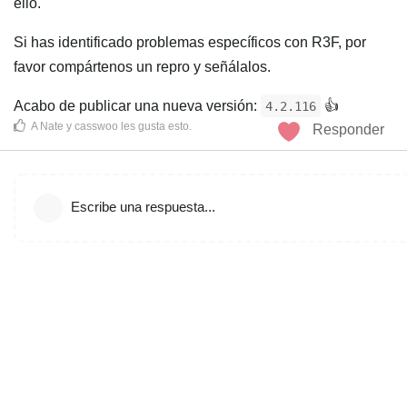
ello.
Si has identificado problemas específicos con R3F, por
favor compártenos un repro y señálalos.
Acabo de publicar una nueva versión:
👍️
4.2.116
A
Nate
y
casswoo
les gusta esto
.
Responder
Escribe una respuesta...